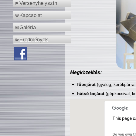
Versenyhelyszín
Kapcsolat
Galéria
Eredmények
Megközelítés:
főbejárat
(gyalog, kerékpárral
hátsó bejárat
(gépkocsival, ke
This page c
Do you own t