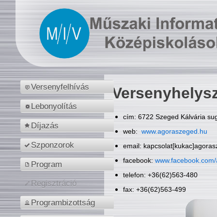
Versenyfelhívás
Versenyhelys
Lebonyolítás
cím: 6722 Szeged Kálvária sug
Díjazás
web:
www.agoraszeged.hu
Szponzorok
email: kapcsolat[kukac]agora
facebook:
www.facebook.com/
Program
telefon: +36(62)563-480
Regisztráció
fax: +36(62)563-499
Programbizottság