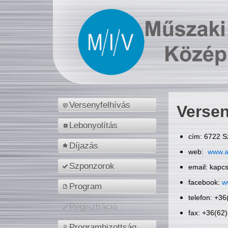
Versenyfelhívás
Versen
Lebonyolítás
cím: 6722 S
Díjazás
web:
www.a
Szponzorok
email: kapc
facebook:
w
Program
telefon: +3
Regisztráció
fax: +36(62
Programbizottság