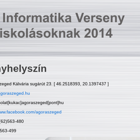
yhelyszín
zeged Kálvária sugárút 23. [ 46.2518393, 20.1397437 ]
goraszeged.hu
solat[kukac]agoraszeged[pont]hu
ww.facebook.com/agoraszeged
6(62)563-480
)563-499