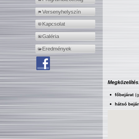
Versenyhelyszín
Kapcsolat
Galéria
Eredmények
Megközelítés
főbejárat
(g
hátsó bejár