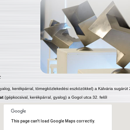
:
yalog, kerékpárral, tömegközlekedési eszközökkel) a Kálvária sugárút 2
at
(gépkocsival, kerékpárral, gyalog) a Gogol utca 32. felől
This page can't load Google Maps correctly.