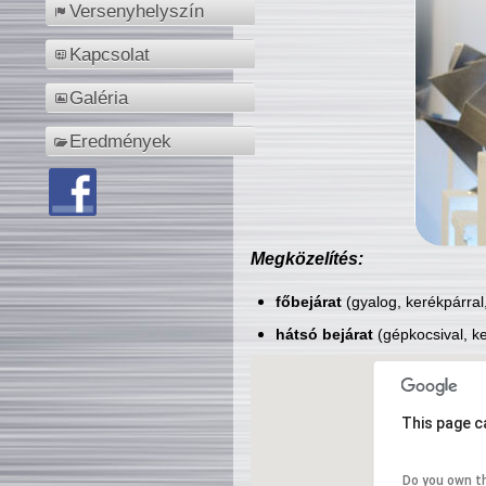
Versenyhelyszín
Kapcsolat
Galéria
Eredmények
Megközelítés:
főbejárat
(gyalog, kerékpárral
hátsó bejárat
(gépkocsival, ke
This page c
Do you own t