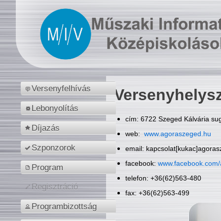
Versenyfelhívás
Versenyhelys
Lebonyolítás
cím: 6722 Szeged Kálvária sug
Díjazás
web:
www.agoraszeged.hu
Szponzorok
email: kapcsolat[kukac]agora
facebook:
www.facebook.com/
Program
telefon: +36(62)563-480
Regisztráció
fax: +36(62)563-499
Programbizottság