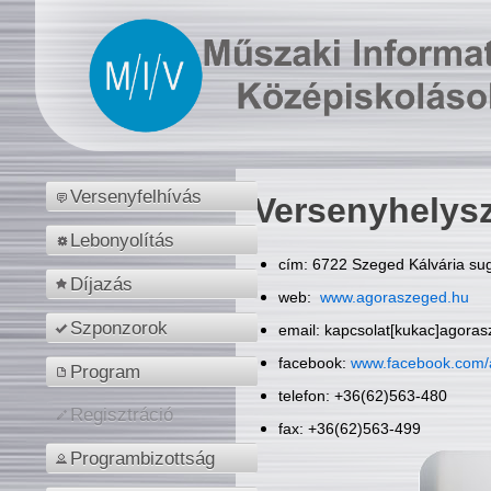
Versenyfelhívás
Versenyhelys
Lebonyolítás
cím: 6722 Szeged Kálvária sug
Díjazás
web:
www.agoraszeged.hu
Szponzorok
email: kapcsolat[kukac]agora
facebook:
www.facebook.com/
Program
telefon: +36(62)563-480
Regisztráció
fax: +36(62)563-499
Programbizottság