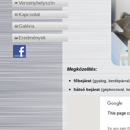
Versenyhelyszín
Kapcsolat
Galéria
Eredmények
Megközelítés:
főbejárat
(gyalog, kerékpárral
hátsó bejárat
(gépkocsival, ke
This page c
Do you own t