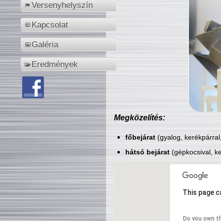
Versenyhelyszín
Kapcsolat
Galéria
Eredmények
Megközelítés:
főbejárat
(gyalog, kerékpárral
hátsó bejárat
(gépkocsival, ke
This page c
Do you own t