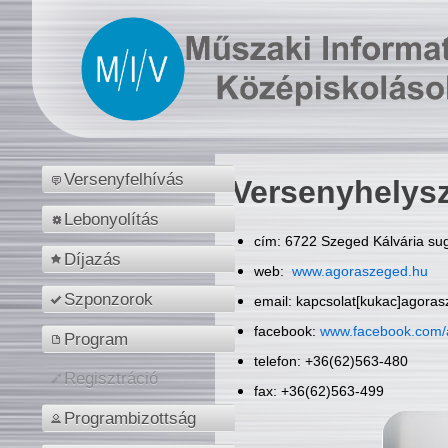
Versenyfelhívás
Versenyhelys
Lebonyolítás
cím: 6722 Szeged Kálvária sug
Díjazás
web:
www.agoraszeged.hu
Szponzorok
email: kapcsolat[kukac]agora
facebook:
www.facebook.com/
Program
telefon: +36(62)563-480
Regisztráció
fax: +36(62)563-499
Programbizottság