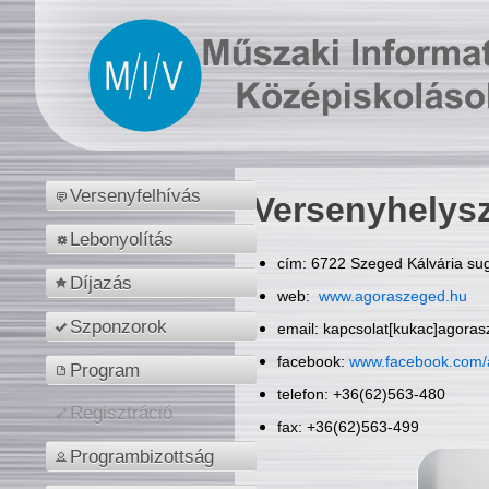
Versenyfelhívás
Versenyhelys
Lebonyolítás
cím: 6722 Szeged Kálvária sug
Díjazás
web:
www.agoraszeged.hu
Szponzorok
email: kapcsolat[kukac]agora
facebook:
www.facebook.com/
Program
telefon: +36(62)563-480
Regisztráció
fax: +36(62)563-499
Programbizottság