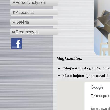
Versenyhelyszín
Kapcsolat
Galéria
Eredmények
Megközelítés:
főbejárat
(gyalog, kerékpárral
hátsó bejárat
(gépkocsival, ke
This page c
Do you own t