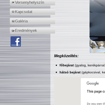
Versenyhelyszín
Kapcsolat
Galéria
Eredmények
Megközelítés:
főbejárat
(gyalog, kerékpárral
hátsó bejárat
(gépkocsival, ke
This page c
Do you own t