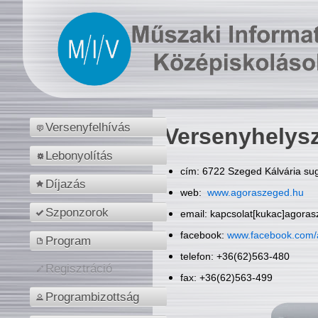
Versenyfelhívás
Versenyhelys
Lebonyolítás
cím: 6722 Szeged Kálvária sug
Díjazás
web:
www.agoraszeged.hu
Szponzorok
email: kapcsolat[kukac]agora
facebook:
www.facebook.com/
Program
telefon: +36(62)563-480
Regisztráció
fax: +36(62)563-499
Programbizottság