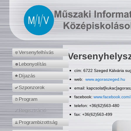
Versenyfelhívás
Versenyhelys
Lebonyolítás
cím: 6722 Szeged Kálvária sug
Díjazás
web:
www.agoraszeged.hu
Szponzorok
email: kapcsolat[kukac]agora
facebook:
www.facebook.com/
Program
telefon: +36(62)563-480
Regisztráció
fax: +36(62)563-499
Programbizottság