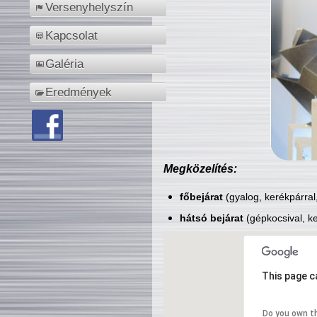
Versenyhelyszín
Kapcsolat
Galéria
Eredmények
Megközelítés:
főbejárat
(gyalog, kerékpárral
hátsó bejárat
(gépkocsival, ke
This page c
Do you own t