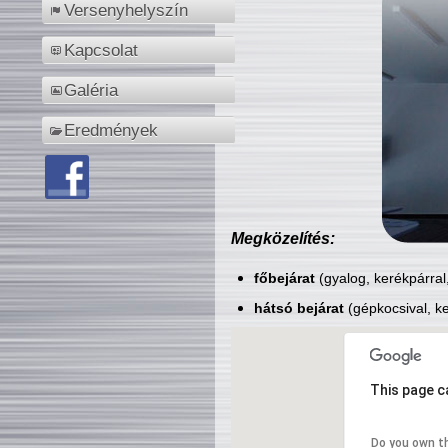
Versenyhelyszín
Kapcsolat
Galéria
Eredmények
Megközelítés:
főbejárat
(gyalog, kerékpárral
hátsó bejárat
(gépkocsival, ke
This page c
Do you own t