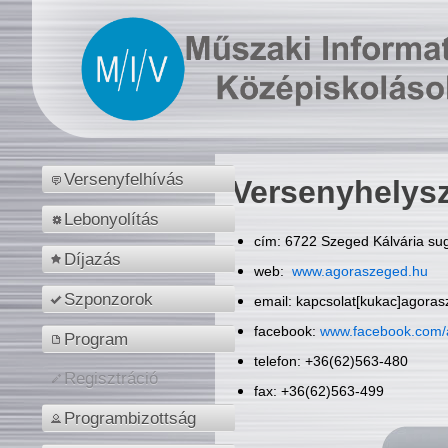
Versenyfelhívás
Versenyhelys
Lebonyolítás
cím: 6722 Szeged Kálvária sug
Díjazás
web:
www.agoraszeged.hu
Szponzorok
email: kapcsolat[kukac]agora
facebook:
www.facebook.com/
Program
telefon: +36(62)563-480
Regisztráció
fax: +36(62)563-499
Programbizottság