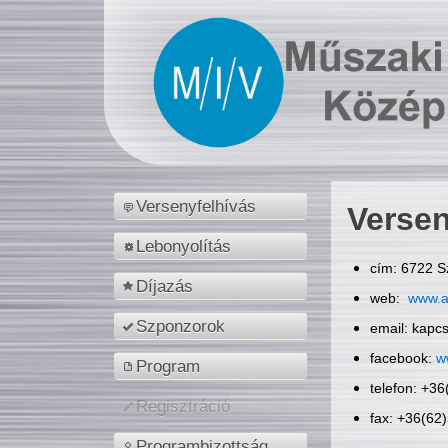
Versenyfelhívás
Versen
Lebonyolítás
cím: 6722 S
Díjazás
web:
www.a
Szponzorok
email: kapc
facebook:
w
Program
telefon: +3
Regisztráció
fax: +36(62
Programbizottság