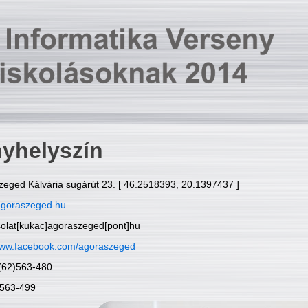
yhelyszín
zeged Kálvária sugárút 23. [ 46.2518393, 20.1397437 ]
goraszeged.hu
solat[kukac]agoraszeged[pont]hu
ww.facebook.com/agoraszeged
6(62)563-480
)563-499