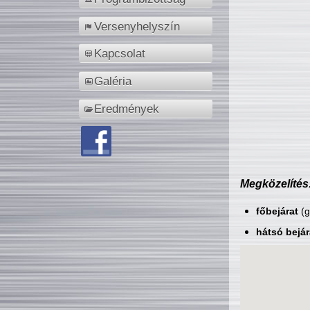
Versenyhelyszín
Kapcsolat
Galéria
Eredmények
Megközelítés
főbejárat
(g
hátsó bejár