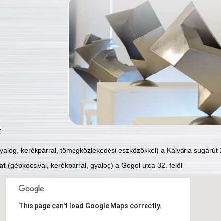
:
yalog, kerékpárral, tömegközlekedési eszközökkel) a Kálvária sugárút 2
at
(gépkocsival, kerékpárral, gyalog) a Gogol utca 32. felől
This page can't load Google Maps correctly.