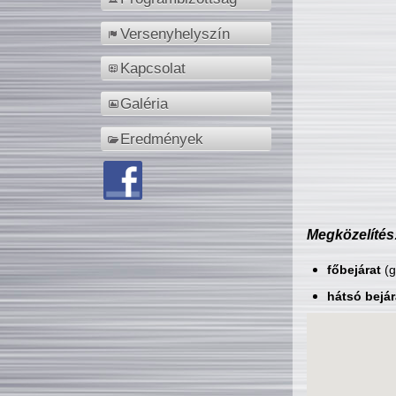
Versenyhelyszín
Kapcsolat
Galéria
Eredmények
Megközelítés
főbejárat
(g
hátsó bejár