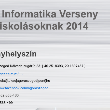
yhelyszín
zeged Kálvária sugárút 23. [ 46.2518393, 20.1397437 ]
goraszeged.hu
solat[kukac]agoraszeged[pont]hu
ww.facebook.com/agoraszeged
6(62)563-480
)563-499