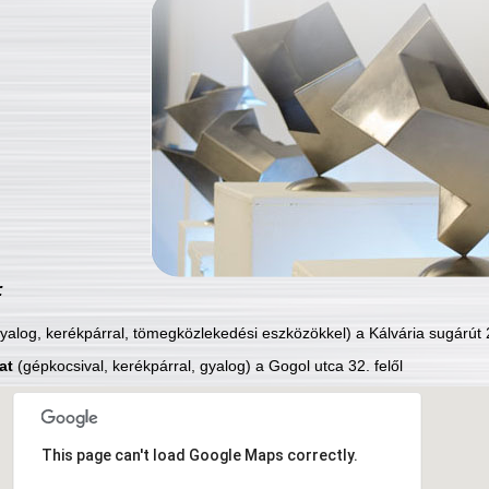
:
yalog, kerékpárral, tömegközlekedési eszközökkel) a Kálvária sugárút 2
at
(gépkocsival, kerékpárral, gyalog) a Gogol utca 32. felől
This page can't load Google Maps correctly.