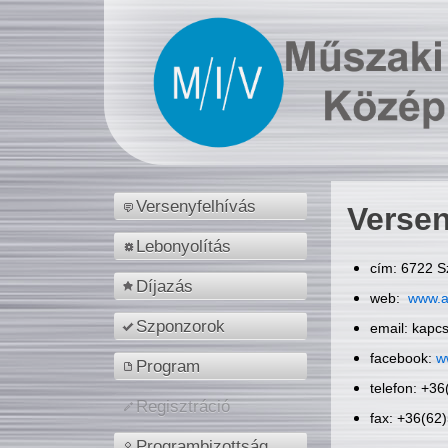
Versenyfelhívás
Versen
Lebonyolítás
cím: 6722 S
Díjazás
web:
www.a
Szponzorok
email: kapc
facebook:
w
Program
telefon: +3
Regisztráció
fax: +36(62
Programbizottság