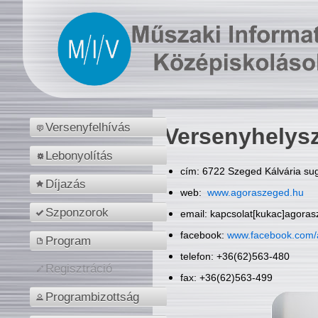
Versenyfelhívás
Versenyhelys
Lebonyolítás
cím: 6722 Szeged Kálvária sug
Díjazás
web:
www.agoraszeged.hu
Szponzorok
email: kapcsolat[kukac]agora
facebook:
www.facebook.com/
Program
telefon: +36(62)563-480
Regisztráció
fax: +36(62)563-499
Programbizottság