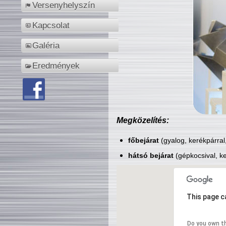
Versenyhelyszín
Kapcsolat
Galéria
Eredmények
Megközelítés:
főbejárat
(gyalog, kerékpárral
hátsó bejárat
(gépkocsival, ke
This page c
Do you own t