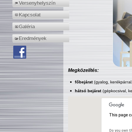
Versenyhelyszín
Kapcsolat
Galéria
Eredmények
Megközelítés:
főbejárat
(gyalog, kerékpárral
hátsó bejárat
(gépkocsival, ke
This page c
Do you own t