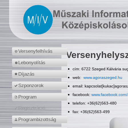
Versenyfelhívás
Versenyhelys
Lebonyolítás
cím: 6722 Szeged Kálvária sug
Díjazás
web:
www.agoraszeged.hu
Szponzorok
email: kapcsolat[kukac]agora
facebook:
www.facebook.com/
Program
telefon: +36(62)563-480
Regisztráció
fax: +36(62)563-499
Programbizottság