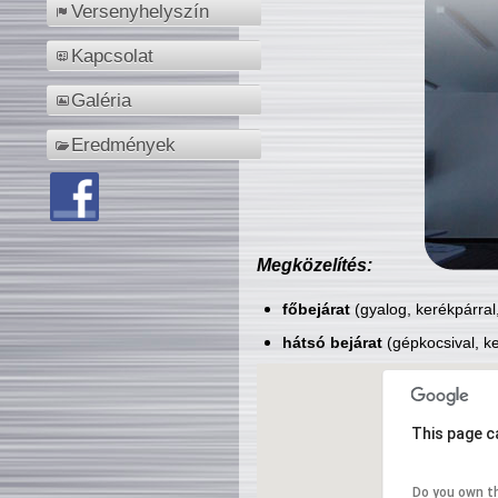
Versenyhelyszín
Kapcsolat
Galéria
Eredmények
Megközelítés:
főbejárat
(gyalog, kerékpárral
hátsó bejárat
(gépkocsival, ke
This page c
Do you own t