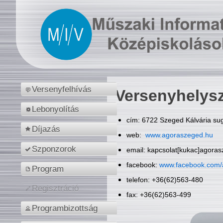
Versenyfelhívás
Versenyhelys
Lebonyolítás
cím: 6722 Szeged Kálvária sug
Díjazás
web:
www.agoraszeged.hu
Szponzorok
email: kapcsolat[kukac]agora
facebook:
www.facebook.com/
Program
telefon: +36(62)563-480
Regisztráció
fax: +36(62)563-499
Programbizottság