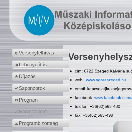
Versenyfelhívás
Versenyhelys
Lebonyolítás
cím: 6722 Szeged Kálvária sug
Díjazás
web:
www.agoraszeged.hu
Szponzorok
email: kapcsolat[kukac]agora
facebook:
www.facebook.com/
Program
telefon: +36(62)563-480
Regisztráció
fax: +36(62)563-499
Programbizottság