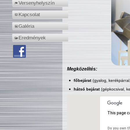
Versenyhelyszín
Kapcsolat
Galéria
Eredmények
Megközelítés:
főbejárat
(gyalog, kerékpárral
hátsó bejárat
(gépkocsival, ke
This page c
Do you own t