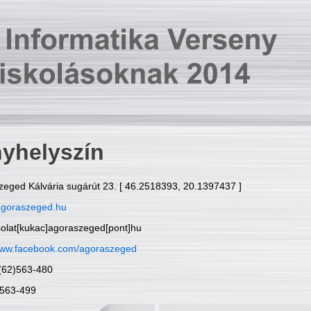
yhelyszín
zeged Kálvária sugárút 23. [ 46.2518393, 20.1397437 ]
goraszeged.hu
solat[kukac]agoraszeged[pont]hu
ww.facebook.com/agoraszeged
6(62)563-480
)563-499