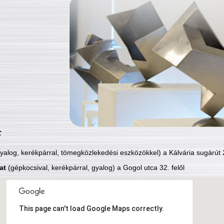
:
yalog, kerékpárral, tömegközlekedési eszközökkel) a Kálvária sugárút 2
at
(gépkocsival, kerékpárral, gyalog) a Gogol utca 32. felől
This page can't load Google Maps correctly.