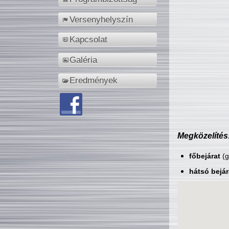
Versenyhelyszín
Kapcsolat
Galéria
Eredmények
Megközelítés
főbejárat
(g
hátsó bejár