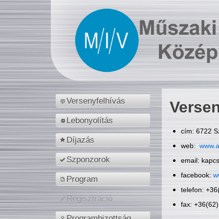
Versenyfelhívás
Versen
Lebonyolítás
cím: 6722 S
Díjazás
web:
www.a
Szponzorok
email: kapc
facebook:
w
Program
telefon: +3
Regisztráció
fax: +36(62
Programbizottság