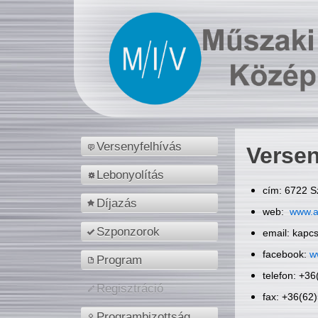
Versenyfelhívás
Versen
Lebonyolítás
cím: 6722 S
Díjazás
web:
www.a
Szponzorok
email: kapc
facebook:
w
Program
telefon: +3
Regisztráció
fax: +36(62
Programbizottság