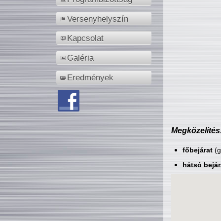
Versenyhelyszín
Kapcsolat
Galéria
Eredmények
Megközelítés
főbejárat
(g
hátsó bejár