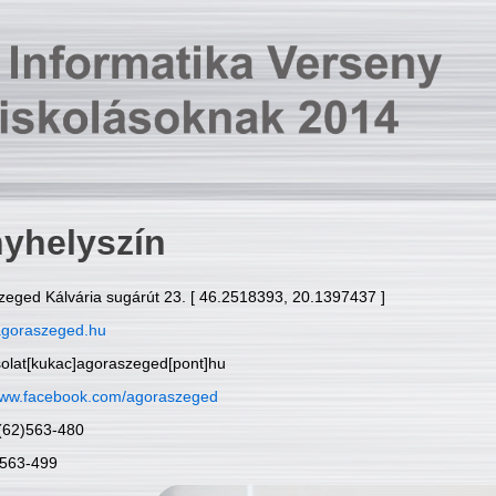
yhelyszín
zeged Kálvária sugárút 23. [ 46.2518393, 20.1397437 ]
goraszeged.hu
solat[kukac]agoraszeged[pont]hu
ww.facebook.com/agoraszeged
6(62)563-480
)563-499