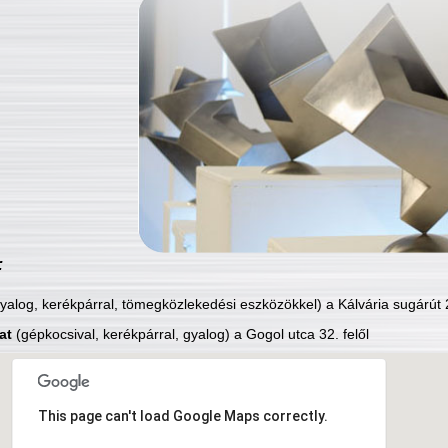
:
yalog, kerékpárral, tömegközlekedési eszközökkel) a Kálvária sugárút 2
at
(gépkocsival, kerékpárral, gyalog) a Gogol utca 32. felől
This page can't load Google Maps correctly.