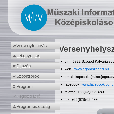
Versenyfelhívás
Versenyhelys
Lebonyolítás
cím: 6722 Szeged Kálvária sug
Díjazás
web:
www.agoraszeged.hu
Szponzorok
email: kapcsolat[kukac]agora
facebook:
www.facebook.com/
Program
telefon: +36(62)563-480
Regisztráció
fax: +36(62)563-499
Programbizottság