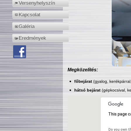
Versenyhelyszín
Kapcsolat
Galéria
Eredmények
Megközelítés:
főbejárat
(gyalog, kerékpárral
hátsó bejárat
(gépkocsival, ke
This page c
Do you own t