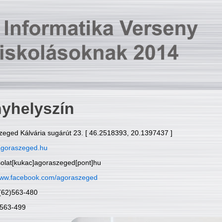
yhelyszín
zeged Kálvária sugárút 23. [ 46.2518393, 20.1397437 ]
goraszeged.hu
solat[kukac]agoraszeged[pont]hu
ww.facebook.com/agoraszeged
6(62)563-480
)563-499