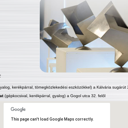
:
yalog, kerékpárral, tömegközlekedési eszközökkel) a Kálvária sugárút 2
at
(gépkocsival, kerékpárral, gyalog) a Gogol utca 32. felől
This page can't load Google Maps correctly.