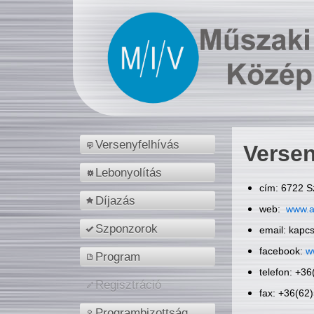
Versenyfelhívás
Versen
Lebonyolítás
cím: 6722 S
Díjazás
web:
www.a
Szponzorok
email: kapc
facebook:
w
Program
telefon: +3
Regisztráció
fax: +36(62
Programbizottság