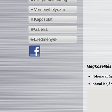
Versenyhelyszín
Kapcsolat
Galéria
Eredmények
Megközelítés
főbejárat
(g
hátsó bejár