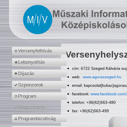
Versenyfelhívás
Versenyhelys
Lebonyolítás
cím: 6722 Szeged Kálvária sug
Díjazás
web:
www.agoraszeged.hu
Szponzorok
email: kapcsolat[kukac]agora
facebook:
www.facebook.com/
Program
telefon: +36(62)563-480
Regisztráció
fax: +36(62)563-499
Programbizottság