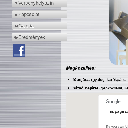
Versenyhelyszín
Kapcsolat
Galéria
Eredmények
Megközelítés:
főbejárat
(gyalog, kerékpárral
hátsó bejárat
(gépkocsival, ke
This page c
Do you own t