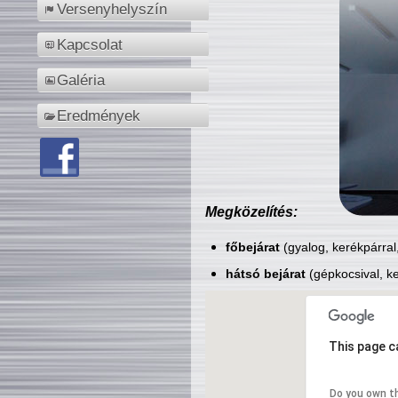
Versenyhelyszín
Kapcsolat
Galéria
Eredmények
Megközelítés:
főbejárat
(gyalog, kerékpárral
hátsó bejárat
(gépkocsival, ke
This page c
Do you own t