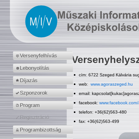
Versenyfelhívás
Versenyhelys
Lebonyolítás
cím: 6722 Szeged Kálvária sug
Díjazás
web:
www.agoraszeged.hu
Szponzorok
email: kapcsolat[kukac]agora
facebook:
www.facebook.com/
Program
telefon: +36(62)563-480
Regisztráció
fax: +36(62)563-499
Programbizottság