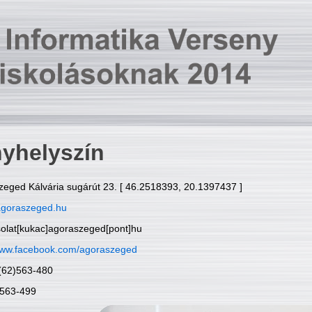
yhelyszín
zeged Kálvária sugárút 23. [ 46.2518393, 20.1397437 ]
goraszeged.hu
solat[kukac]agoraszeged[pont]hu
ww.facebook.com/agoraszeged
6(62)563-480
)563-499