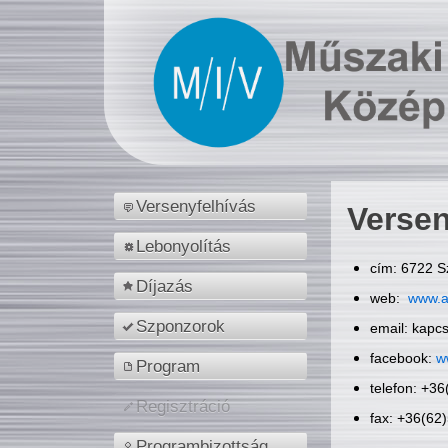
Versenyfelhívás
Versen
Lebonyolítás
cím: 6722 S
Díjazás
web:
www.a
Szponzorok
email: kapc
facebook:
w
Program
telefon: +3
Regisztráció
fax: +36(62
Programbizottság