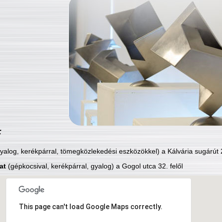
:
yalog, kerékpárral, tömegközlekedési eszközökkel) a Kálvária sugárút 2
at
(gépkocsival, kerékpárral, gyalog) a Gogol utca 32. felől
This page can't load Google Maps correctly.