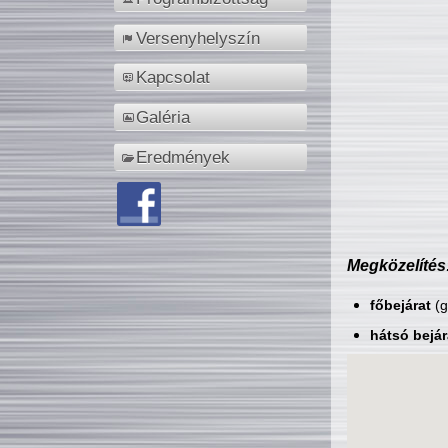
Versenyhelyszín
Kapcsolat
Galéria
Eredmények
Megközelítés
főbejárat
(g
hátsó bejár