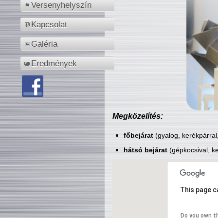
Versenyhelyszín
Kapcsolat
Galéria
Eredmények
Megközelítés:
főbejárat
(gyalog, kerékpárral
hátsó bejárat
(gépkocsival, ke
This page c
Do you own t