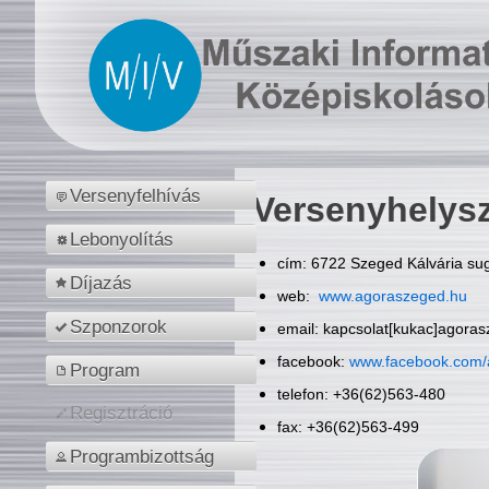
Versenyfelhívás
Versenyhelys
Lebonyolítás
cím: 6722 Szeged Kálvária sug
Díjazás
web:
www.agoraszeged.hu
Szponzorok
email: kapcsolat[kukac]agora
facebook:
www.facebook.com/
Program
telefon: +36(62)563-480
Regisztráció
fax: +36(62)563-499
Programbizottság