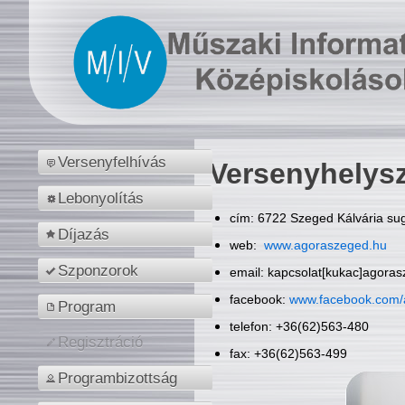
Versenyfelhívás
Versenyhelys
Lebonyolítás
cím: 6722 Szeged Kálvária sug
Díjazás
web:
www.agoraszeged.hu
Szponzorok
email: kapcsolat[kukac]agora
facebook:
www.facebook.com/
Program
telefon: +36(62)563-480
Regisztráció
fax: +36(62)563-499
Programbizottság