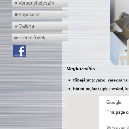
Versenyhelyszín
Kapcsolat
Galéria
Eredmények
Megközelítés:
főbejárat
(gyalog, kerékpárral
hátsó bejárat
(gépkocsival, ke
This page c
Do you own t