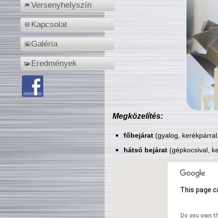
Versenyhelyszín
Kapcsolat
Galéria
Eredmények
Megközelítés:
főbejárat
(gyalog, kerékpárral
hátsó bejárat
(gépkocsival, ke
This page c
Do you own t