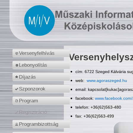
Versenyfelhívás
Versenyhelys
Lebonyolítás
cím: 6722 Szeged Kálvária sug
Díjazás
web:
www.agoraszeged.hu
Szponzorok
email: kapcsolat[kukac]agora
facebook:
www.facebook.com/
Program
telefon: +36(62)563-480
Regisztráció
fax: +36(62)563-499
Programbizottság