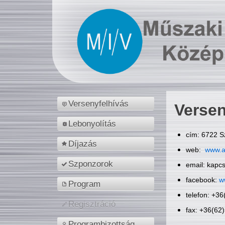
Versenyfelhívás
Versen
Lebonyolítás
cím: 6722 S
Díjazás
web:
www.a
Szponzorok
email: kapc
facebook:
w
Program
telefon: +3
Regisztráció
fax: +36(62
Programbizottság