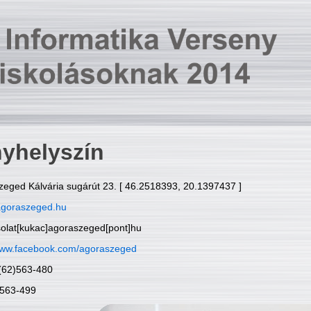
yhelyszín
zeged Kálvária sugárút 23. [ 46.2518393, 20.1397437 ]
goraszeged.hu
solat[kukac]agoraszeged[pont]hu
ww.facebook.com/agoraszeged
6(62)563-480
)563-499