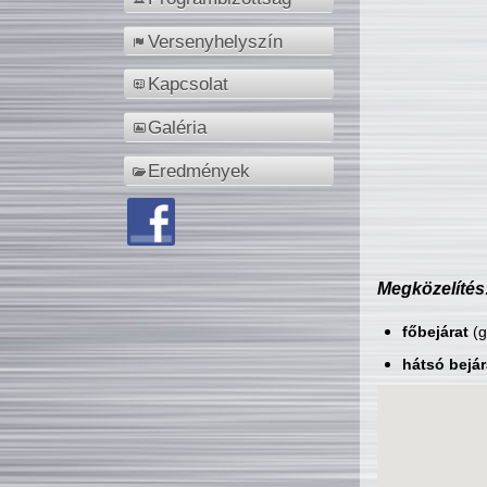
Versenyhelyszín
Kapcsolat
Galéria
Eredmények
Megközelítés
főbejárat
(g
hátsó bejár