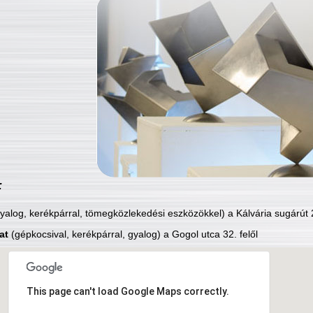
:
yalog, kerékpárral, tömegközlekedési eszközökkel) a Kálvária sugárút 2
at
(gépkocsival, kerékpárral, gyalog) a Gogol utca 32. felől
This page can't load Google Maps correctly.