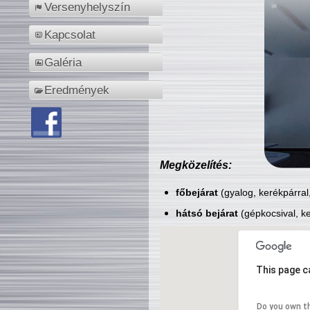
Versenyhelyszín
Kapcsolat
Galéria
Eredmények
Megközelítés:
főbejárat
(gyalog, kerékpárral
hátsó bejárat
(gépkocsival, ke
This page c
Do you own t