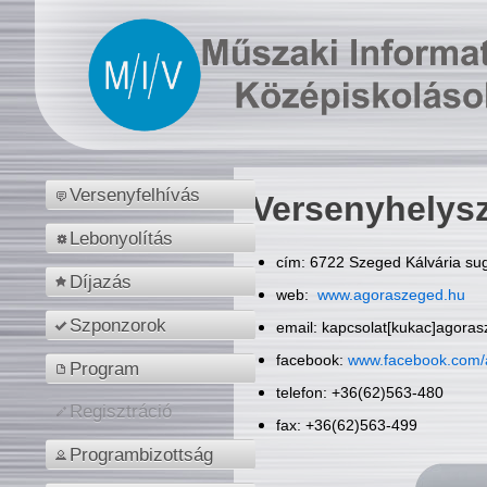
Versenyfelhívás
Versenyhelys
Lebonyolítás
cím: 6722 Szeged Kálvária sug
Díjazás
web:
www.agoraszeged.hu
Szponzorok
email: kapcsolat[kukac]agora
facebook:
www.facebook.com/
Program
telefon: +36(62)563-480
Regisztráció
fax: +36(62)563-499
Programbizottság