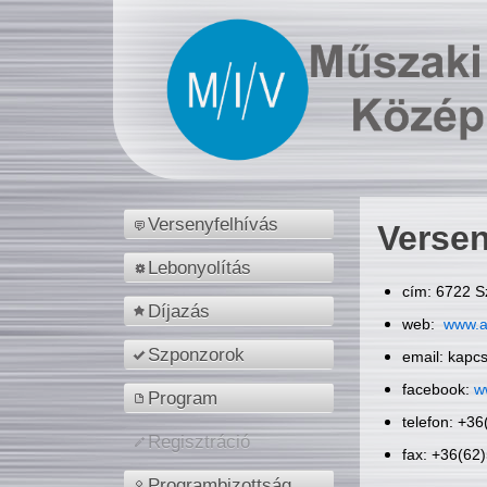
Versenyfelhívás
Versen
Lebonyolítás
cím: 6722 S
Díjazás
web:
www.a
Szponzorok
email: kapc
facebook:
w
Program
telefon: +3
Regisztráció
fax: +36(62
Programbizottság