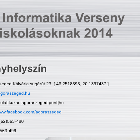
yhelyszín
zeged Kálvária sugárút 23. [ 46.2518393, 20.1397437 ]
goraszeged.hu
solat[kukac]agoraszeged[pont]hu
ww.facebook.com/agoraszeged
6(62)563-480
)563-499