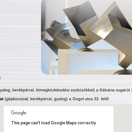
:
yalog, kerékpárral, tömegközlekedési eszközökkel) a Kálvária sugárút 2
at
(gépkocsival, kerékpárral, gyalog) a Gogol utca 32. felől
This page can't load Google Maps correctly.