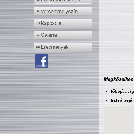
Versenyhelyszín
Kapcsolat
Galéria
Eredmények
Megközelítés
főbejárat
(g
hátsó bejár