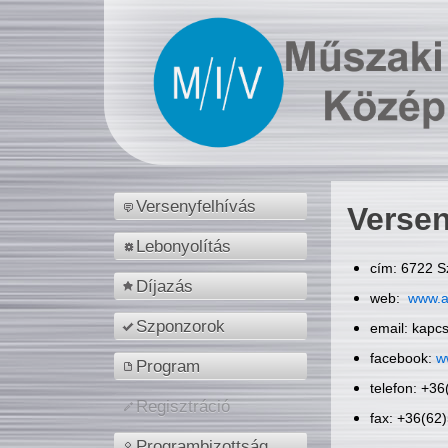
Versenyfelhívás
Versen
Lebonyolítás
cím: 6722 S
Díjazás
web:
www.a
Szponzorok
email: kapc
facebook:
w
Program
telefon: +3
Regisztráció
fax: +36(62
Programbizottság