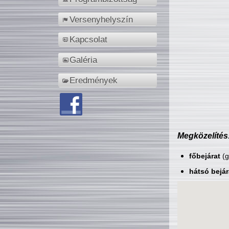
Versenyhelyszín
Kapcsolat
Galéria
Eredmények
Megközelítés
főbejárat
(g
hátsó bejár