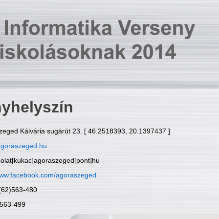
yhelyszín
zeged Kálvária sugárút 23. [ 46.2518393, 20.1397437 ]
goraszeged.hu
solat[kukac]agoraszeged[pont]hu
ww.facebook.com/agoraszeged
6(62)563-480
)563-499