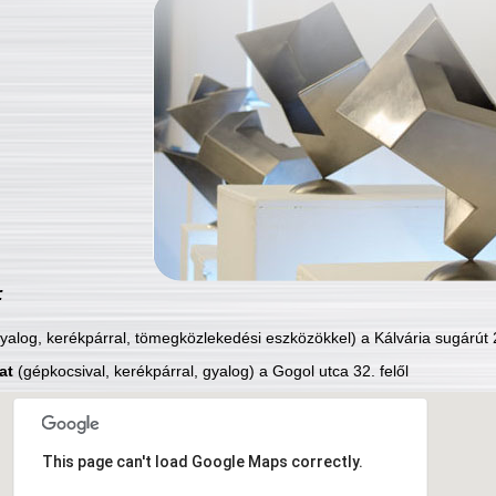
:
yalog, kerékpárral, tömegközlekedési eszközökkel) a Kálvária sugárút 2
at
(gépkocsival, kerékpárral, gyalog) a Gogol utca 32. felől
This page can't load Google Maps correctly.