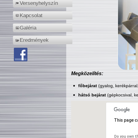
Versenyhelyszín
Kapcsolat
Galéria
Eredmények
Megközelítés:
főbejárat
(gyalog, kerékpárral
hátsó bejárat
(gépkocsival, ke
This page c
Do you own t