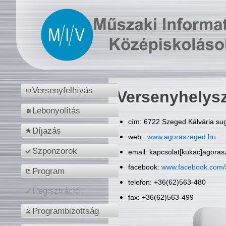
Versenyfelhívás
Versenyhelys
Lebonyolítás
cím: 6722 Szeged Kálvária sug
Díjazás
web:
www.agoraszeged.hu
Szponzorok
email: kapcsolat[kukac]agora
facebook:
www.facebook.com/
Program
telefon: +36(62)563-480
Regisztráció
fax: +36(62)563-499
Programbizottság