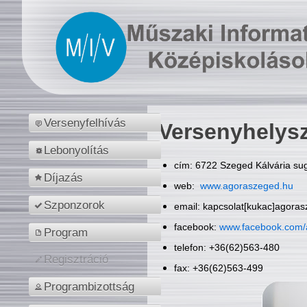
Versenyfelhívás
Versenyhelys
Lebonyolítás
cím: 6722 Szeged Kálvária sug
Díjazás
web:
www.agoraszeged.hu
Szponzorok
email: kapcsolat[kukac]agora
facebook:
www.facebook.com/
Program
telefon: +36(62)563-480
Regisztráció
fax: +36(62)563-499
Programbizottság