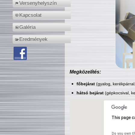
Versenyhelyszín
Kapcsolat
Galéria
Eredmények
Megközelítés:
főbejárat
(gyalog, kerékpárral
hátsó bejárat
(gépkocsival, ke
This page c
Do you own t