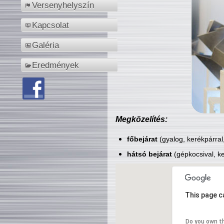
Versenyhelyszín
Kapcsolat
Galéria
Eredmények
Megközelítés:
főbejárat
(gyalog, kerékpárral
hátsó bejárat
(gépkocsival, ke
This page c
Do you own t