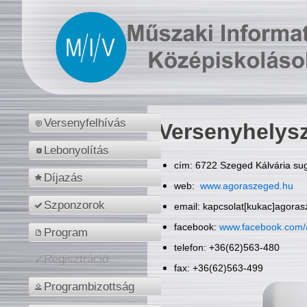
Versenyfelhívás
Versenyhelys
Lebonyolítás
cím: 6722 Szeged Kálvária sug
Díjazás
web:
www.agoraszeged.hu
Szponzorok
email: kapcsolat[kukac]agora
facebook:
www.facebook.com/
Program
telefon: +36(62)563-480
Regisztráció
fax: +36(62)563-499
Programbizottság