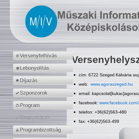
Versenyfelhívás
Versenyhelys
Lebonyolítás
cím: 6722 Szeged Kálvária sug
Díjazás
web:
www.agoraszeged.hu
Szponzorok
email: kapcsolat[kukac]agora
facebook:
www.facebook.com/
Program
telefon: +36(62)563-480
Regisztráció
fax: +36(62)563-499
Programbizottság