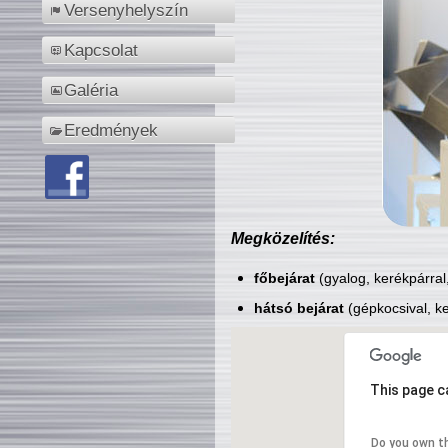
Versenyhelyszín
Kapcsolat
Galéria
Eredmények
Megközelítés:
főbejárat
(gyalog, kerékpárral
hátsó bejárat
(gépkocsival, ke
This page c
Do you own t