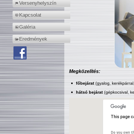
Versenyhelyszín
Kapcsolat
Galéria
Eredmények
Megközelítés:
főbejárat
(gyalog, kerékpárral
hátsó bejárat
(gépkocsival, ke
This page c
Do you own t