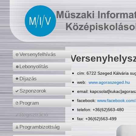
Versenyfelhívás
Versenyhelys
Lebonyolítás
cím: 6722 Szeged Kálvária sug
Díjazás
web:
www.agoraszeged.hu
Szponzorok
email: kapcsolat[kukac]agora
facebook:
www.facebook.com/
Program
telefon: +36(62)563-480
Regisztráció
fax: +36(62)563-499
Programbizottság