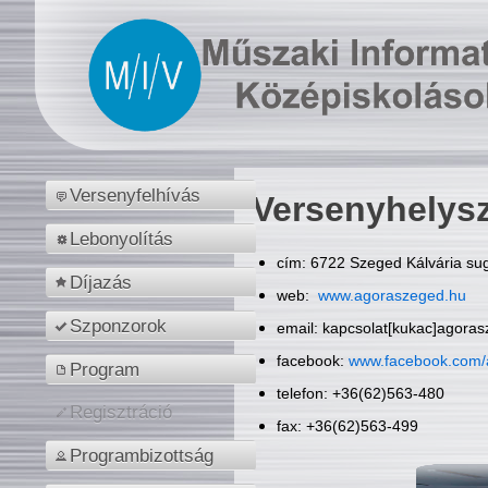
Versenyfelhívás
Versenyhelys
Lebonyolítás
cím: 6722 Szeged Kálvária sug
Díjazás
web:
www.agoraszeged.hu
Szponzorok
email: kapcsolat[kukac]agora
facebook:
www.facebook.com/
Program
telefon: +36(62)563-480
Regisztráció
fax: +36(62)563-499
Programbizottság