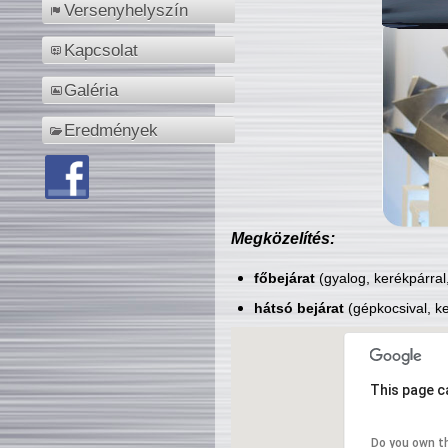
Versenyhelyszín
Kapcsolat
Galéria
Eredmények
Megközelítés:
főbejárat
(gyalog, kerékpárral
hátsó bejárat
(gépkocsival, ke
This page c
Do you own t