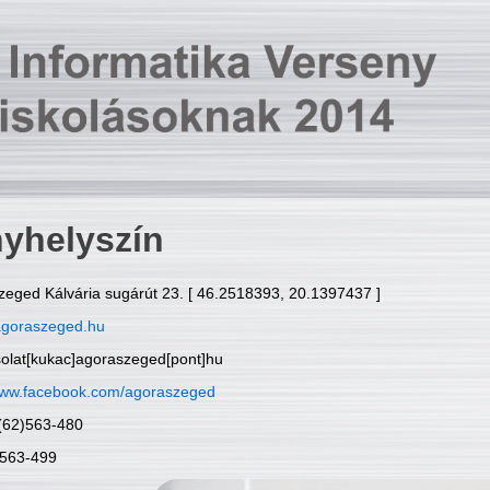
yhelyszín
zeged Kálvária sugárút 23. [ 46.2518393, 20.1397437 ]
goraszeged.hu
solat[kukac]agoraszeged[pont]hu
ww.facebook.com/agoraszeged
6(62)563-480
)563-499