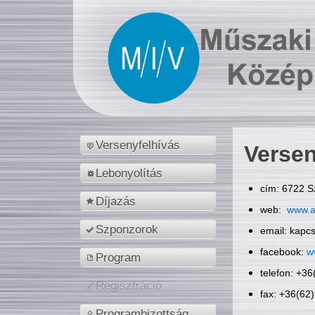
Versenyfelhívás
Versen
Lebonyolítás
cím: 6722 S
Díjazás
web:
www.a
Szponzorok
email: kapc
facebook:
w
Program
telefon: +3
Regisztráció
fax: +36(62
Programbizottság