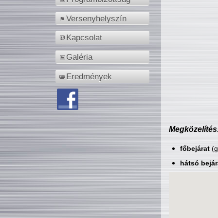
Versenyhelyszín
Kapcsolat
Galéria
Eredmények
Megközelítés
főbejárat
(g
hátsó bejár