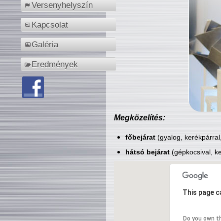
Versenyhelyszín
Kapcsolat
Galéria
Eredmények
Megközelítés:
főbejárat
(gyalog, kerékpárral
hátsó bejárat
(gépkocsival, ke
This page c
Do you own t