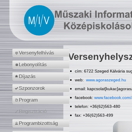
Versenyfelhívás
Versenyhelys
Lebonyolítás
cím: 6722 Szeged Kálvária sug
Díjazás
web:
www.agoraszeged.hu
Szponzorok
email: kapcsolat[kukac]agora
facebook:
www.facebook.com/
Program
telefon: +36(62)563-480
Regisztráció
fax: +36(62)563-499
Programbizottság