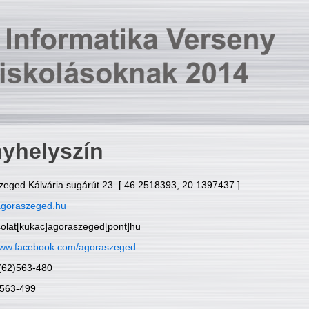
yhelyszín
zeged Kálvária sugárút 23. [ 46.2518393, 20.1397437 ]
goraszeged.hu
solat[kukac]agoraszeged[pont]hu
ww.facebook.com/agoraszeged
6(62)563-480
)563-499