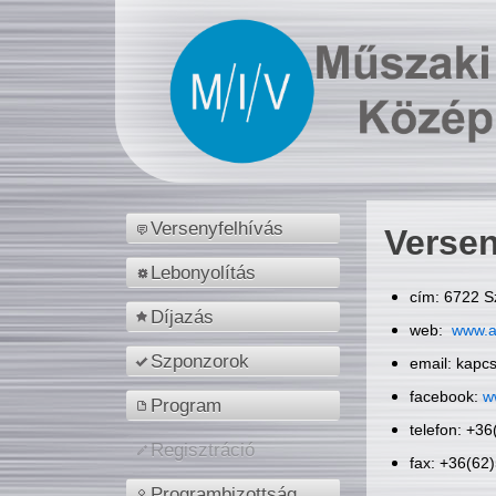
Versenyfelhívás
Versen
Lebonyolítás
cím: 6722 S
Díjazás
web:
www.a
Szponzorok
email: kapc
facebook:
w
Program
telefon: +3
Regisztráció
fax: +36(62
Programbizottság