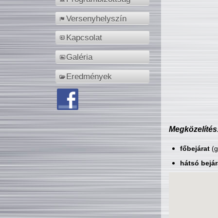
Versenyhelyszín
Kapcsolat
Galéria
Eredmények
Megközelítés
főbejárat
(g
hátsó bejár