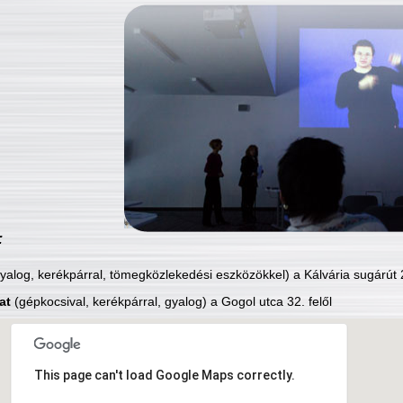
:
yalog, kerékpárral, tömegközlekedési eszközökkel) a Kálvária sugárút 2
at
(gépkocsival, kerékpárral, gyalog) a Gogol utca 32. felől
This page can't load Google Maps correctly.