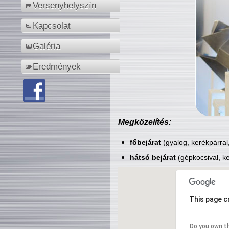
Versenyhelyszín
Kapcsolat
Galéria
Eredmények
Megközelítés:
főbejárat
(gyalog, kerékpárral
hátsó bejárat
(gépkocsival, ke
This page c
Do you own t