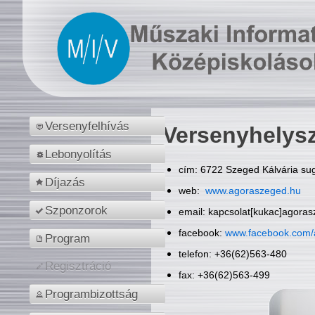
Versenyfelhívás
Versenyhelys
Lebonyolítás
cím: 6722 Szeged Kálvária sug
Díjazás
web:
www.agoraszeged.hu
Szponzorok
email: kapcsolat[kukac]agora
facebook:
www.facebook.com/
Program
telefon: +36(62)563-480
Regisztráció
fax: +36(62)563-499
Programbizottság