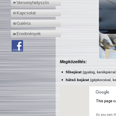
Versenyhelyszín
Kapcsolat
Galéria
Eredmények
Megközelítés:
főbejárat
(gyalog, kerékpárral
hátsó bejárat
(gépkocsival, ke
This page c
Do you own t