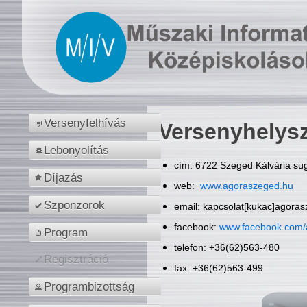
Versenyfelhívás
Versenyhelys
Lebonyolítás
cím: 6722 Szeged Kálvária sug
Díjazás
web:
www.agoraszeged.hu
Szponzorok
email: kapcsolat[kukac]agora
facebook:
www.facebook.com/
Program
telefon: +36(62)563-480
Regisztráció
fax: +36(62)563-499
Programbizottság