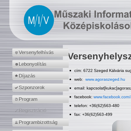
Versenyfelhívás
Versenyhelys
Lebonyolítás
cím: 6722 Szeged Kálvária sug
Díjazás
web:
www.agoraszeged.hu
Szponzorok
email: kapcsolat[kukac]agora
facebook:
www.facebook.com/
Program
telefon: +36(62)563-480
Regisztráció
fax: +36(62)563-499
Programbizottság