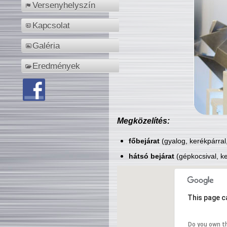
Versenyhelyszín
Kapcsolat
Galéria
Eredmények
Megközelítés:
főbejárat
(gyalog, kerékpárral
hátsó bejárat
(gépkocsival, ke
This page c
Do you own t