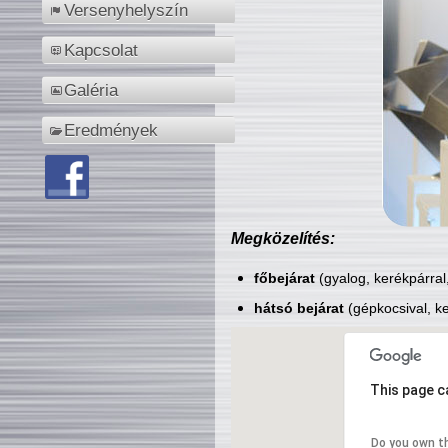
Versenyhelyszín
Kapcsolat
Galéria
Eredmények
Megközelítés:
főbejárat
(gyalog, kerékpárral
hátsó bejárat
(gépkocsival, ke
This page c
Do you own t