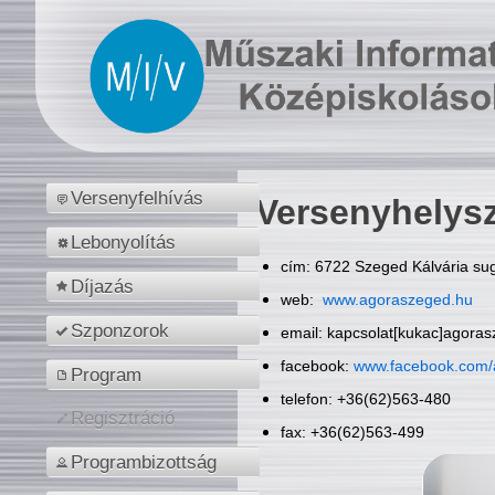
Versenyfelhívás
Versenyhelys
Lebonyolítás
cím: 6722 Szeged Kálvária sug
Díjazás
web:
www.agoraszeged.hu
Szponzorok
email: kapcsolat[kukac]agora
facebook:
www.facebook.com/
Program
telefon: +36(62)563-480
Regisztráció
fax: +36(62)563-499
Programbizottság