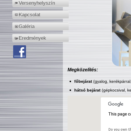
Versenyhelyszín
Kapcsolat
Galéria
Eredmények
Megközelítés:
főbejárat
(gyalog, kerékpárral
hátsó bejárat
(gépkocsival, ke
This page c
Do you own t