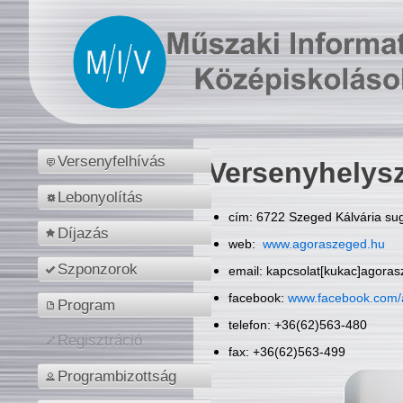
Versenyfelhívás
Versenyhelys
Lebonyolítás
cím: 6722 Szeged Kálvária sug
Díjazás
web:
www.agoraszeged.hu
Szponzorok
email: kapcsolat[kukac]agora
facebook:
www.facebook.com/
Program
telefon: +36(62)563-480
Regisztráció
fax: +36(62)563-499
Programbizottság