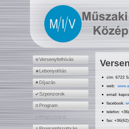
Versenyfelhívás
Versen
Lebonyolítás
cím: 6722 S
Díjazás
web:
www.a
Szponzorok
email: kapc
facebook:
w
Program
telefon: +3
Regisztráció
fax: +36(62
Programbizottság