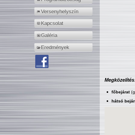
Versenyhelyszín
Kapcsolat
Galéria
Eredmények
Megközelítés
főbejárat
(g
hátsó bejár