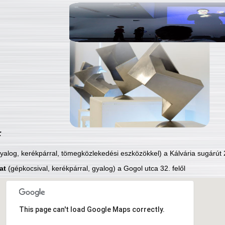
:
yalog, kerékpárral, tömegközlekedési eszközökkel) a Kálvária sugárút 2
at
(gépkocsival, kerékpárral, gyalog) a Gogol utca 32. felől
This page can't load Google Maps correctly.