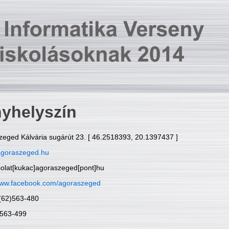
yhelyszín
zeged Kálvária sugárút 23. [ 46.2518393, 20.1397437 ]
goraszeged.hu
solat[kukac]agoraszeged[pont]hu
ww.facebook.com/agoraszeged
6(62)563-480
)563-499