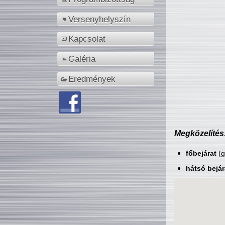
Versenyhelyszín
Kapcsolat
Galéria
Eredmények
Megközelítés
főbejárat
(g
hátsó bejár