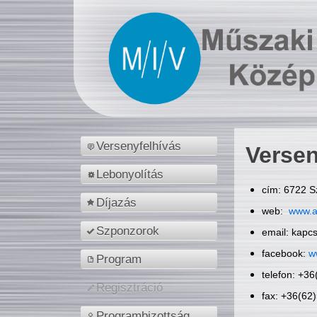
Versenyfelhívás
Versen
Lebonyolítás
cím: 6722 S
Díjazás
web:
www.a
Szponzorok
email: kapc
facebook:
w
Program
telefon: +3
Regisztráció
fax: +36(62
Programbizottság