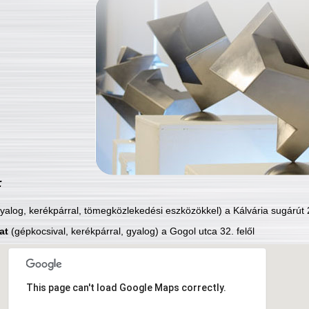
:
yalog, kerékpárral, tömegközlekedési eszközökkel) a Kálvária sugárút 2
at
(gépkocsival, kerékpárral, gyalog) a Gogol utca 32. felől
This page can't load Google Maps correctly.