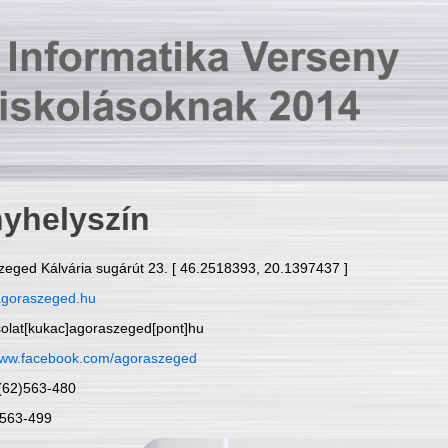
yhelyszín
zeged Kálvária sugárút 23. [ 46.2518393, 20.1397437 ]
goraszeged.hu
solat[kukac]agoraszeged[pont]hu
ww.facebook.com/agoraszeged
6(62)563-480
)563-499