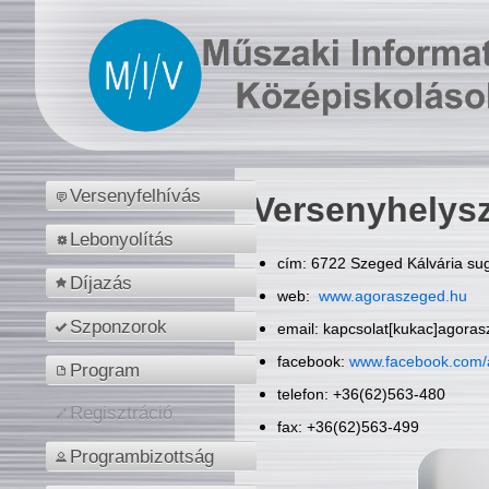
Versenyfelhívás
Versenyhelys
Lebonyolítás
cím: 6722 Szeged Kálvária sug
Díjazás
web:
www.agoraszeged.hu
Szponzorok
email: kapcsolat[kukac]agora
facebook:
www.facebook.com/
Program
telefon: +36(62)563-480
Regisztráció
fax: +36(62)563-499
Programbizottság