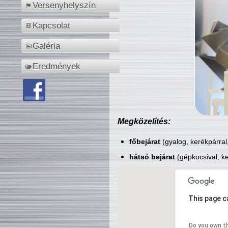
Versenyhelyszín
Kapcsolat
Galéria
Eredmények
Megközelítés:
főbejárat
(gyalog, kerékpárral
hátsó bejárat
(gépkocsival, ke
This page c
Do you own t