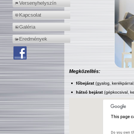
Versenyhelyszín
Kapcsolat
Galéria
Eredmények
Megközelítés:
főbejárat
(gyalog, kerékpárral
hátsó bejárat
(gépkocsival, ke
This page c
Do you own t