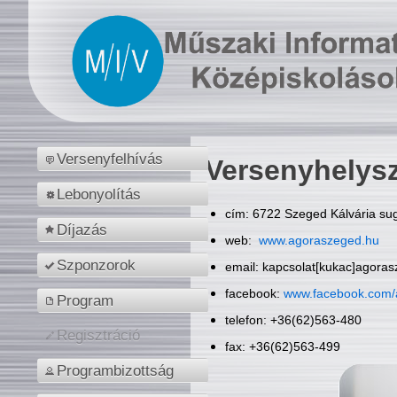
Versenyfelhívás
Versenyhelys
Lebonyolítás
cím: 6722 Szeged Kálvária sug
Díjazás
web:
www.agoraszeged.hu
Szponzorok
email: kapcsolat[kukac]agora
facebook:
www.facebook.com/
Program
telefon: +36(62)563-480
Regisztráció
fax: +36(62)563-499
Programbizottság