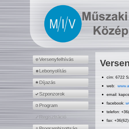
Versenyfelhívás
Versen
Lebonyolítás
cím: 6722 S
Díjazás
web:
www.a
Szponzorok
email: kapc
facebook:
w
Program
telefon: +3
Regisztráció
fax: +36(62
Programbizottság