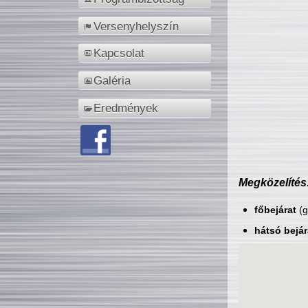
Versenyhelyszín
Kapcsolat
Galéria
Eredmények
Megközelítés
főbejárat
(g
hátsó bejár