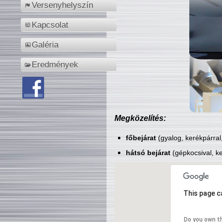
Versenyhelyszín
Kapcsolat
Galéria
Eredmények
Megközelítés:
főbejárat
(gyalog, kerékpárral
hátsó bejárat
(gépkocsival, ke
This page c
Do you own t