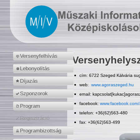
Versenyfelhívás
Versenyhelys
Lebonyolítás
cím: 6722 Szeged Kálvária sug
Díjazás
web:
www.agoraszeged.hu
Szponzorok
email: kapcsolat[kukac]agora
facebook:
www.facebook.com/
Program
telefon: +36(62)563-480
Regisztráció
fax: +36(62)563-499
Programbizottság