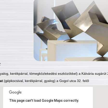
:
yalog, kerékpárral, tömegközlekedési eszközökkel) a Kálvária sugárút 2
at
(gépkocsival, kerékpárral, gyalog) a Gogol utca 32. felől
This page can't load Google Maps correctly.