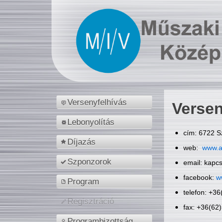
Versenyfelhívás
Versen
Lebonyolítás
cím: 6722 S
Díjazás
web:
www.a
Szponzorok
email: kapc
facebook:
w
Program
telefon: +3
Regisztráció
fax: +36(62
Programbizottság