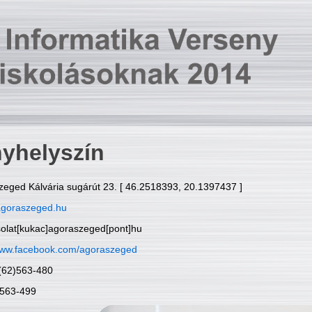
yhelyszín
zeged Kálvária sugárút 23. [ 46.2518393, 20.1397437 ]
goraszeged.hu
solat[kukac]agoraszeged[pont]hu
ww.facebook.com/agoraszeged
6(62)563-480
)563-499