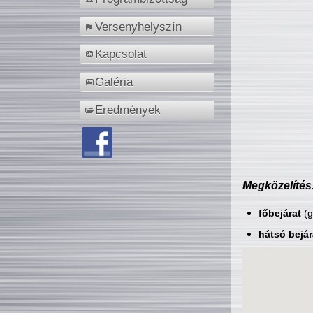
Versenyhelyszín
Kapcsolat
Galéria
Eredmények
Megközelítés
főbejárat
(g
hátsó bejár